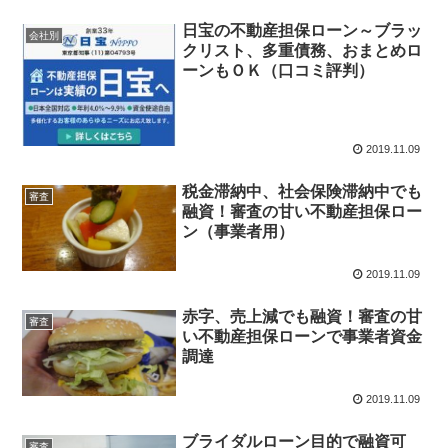
日宝の不動産担保ローン～ブラッ
会社別
クリスト、多重債務、おまとめロ
ーンもＯＫ（口コミ評判）
2019.11.09
税金滞納中、社会保険滞納中でも
審査
融資！審査の甘い不動産担保ロー
ン（事業者用）
2019.11.09
赤字、売上減でも融資！審査の甘
審査
い不動産担保ローンで事業者資金
調達
2019.11.09
ブライダルローン目的で融資可
審査